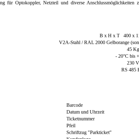
 für Optokoppler, Netzteil und diverse Anschlussmöglichkeiten z
B x H x T 400 x 1
V2A-Stahl / RAL 2000 Gelborange (son
45 K
- 20°C bis 
230 
RS 485 
Barcode
Datum und Uhrzeit
Ticketnummer
Pfeil
Schriftzug "Parkticket"