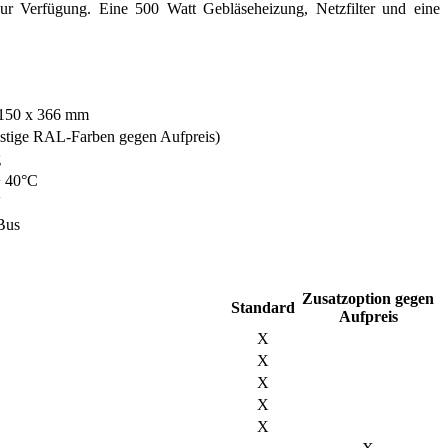
ur Verfügung. Eine 500 Watt Gebläseheizung, Netzfilter und eine
150 x 366 mm
stige RAL-Farben gegen Aufpreis)
g
+ 40°C
V
Bus
Zusatzoption gegen
Standard
Aufpreis
X
X
X
X
X