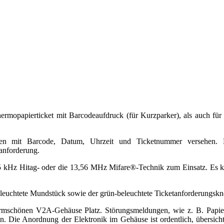
ermopapierticket mit Barcodeaufdruck (für Kurzparker), als auch fü
hren mit Barcode, Datum, Uhrzeit und Ticketnummer versehen. D
anforderung.
Hz Hitag- oder die 13,56 MHz Mifare®-Technik zum Einsatz. Es könne
eleuchtete Mundstück sowie der grün-beleuchtete Ticketanforderungskn
ormschönen V2A-Gehäuse Platz. Störungsmeldungen, wie z. B. Papier
on. Die Anordnung der Elektronik im Gehäuse ist ordentlich, übersic