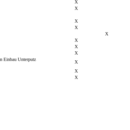
X
X
X
X
X
X
X
X
en Einbau Unterputz
X
X
X