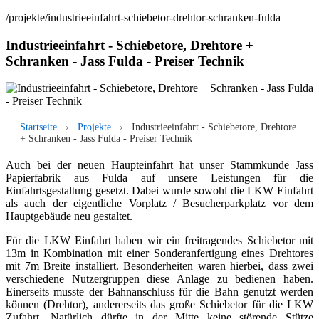
/projekte/industrieeinfahrt-schiebetor-drehtor-schranken-fulda
Industrieeinfahrt - Schiebetore, Drehtore +
Schranken - Jass Fulda - Preiser Technik
Startseite
›
Projekte
›
Industrieeinfahrt - Schiebetore, Drehtore
+ Schranken - Jass Fulda - Preiser Technik
Auch bei der neuen Haupteinfahrt hat unser Stammkunde Jass
Papierfabrik aus Fulda auf unsere Leistungen für die
Einfahrtsgestaltung gesetzt. Dabei wurde sowohl die LKW Einfahrt
als auch der eigentliche Vorplatz / Besucherparkplatz vor dem
Hauptgebäude neu gestaltet.
Für die LKW Einfahrt haben wir ein freitragendes Schiebetor mit
13m in Kombination mit einer Sonderanfertigung eines Drehtores
mit 7m Breite installiert. Besonderheiten waren hierbei, dass zwei
verschiedene Nutzergruppen diese Anlage zu bedienen haben.
Einerseits musste der Bahnanschluss für die Bahn genutzt werden
können (Drehtor), andererseits das große Schiebetor für die LKW
Zufahrt. Natürlich dürfte in der Mitte keine störende Stütze