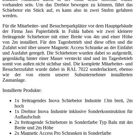
vorhanden sein. Um das Drehtor bewegen zu können, fährt das
Schiebetor ein Stück auf, es kann also in zwei Stufen gefahren
werden.
Für die Mitarbeiter- und Besucherparkplätze vor dem Hauptgebäude
der Firma Jass Papierfabrik in Fulda haben wir zwei kleinere
freitragende Schiebetore mit einer Breite von 4m und einer Höhe
von 2m installiert. Für den Tagesbetrieb sind diese offen und die
Zufahrt wird über unsere Magnetic Access Schranke an der Einfahrt
und Ausfahrt geregelt. Die Schiebetore wurden dabei so aufgestellt,
gegenläufig hinter einer Mauer versteckt sind und im Tagesbetrieb
somit von außen nicht sichtbar sind. Die komplette Mitarbeiter- und
Besucherzufahrt wurde dabei in RAL 7022 sonderlackiert, ebenso
wie der von einem unserer Subunternehmer installierten
Zaunanlage.
Installierte Produkte:
1x freitragendes Inova Schiebetor Industrie 13m breit, 2m
hoch
1x Drehtor Inova Industrie inklusive Sonderkonstruktion für
Auflaufschuh
2x freitragende Schiebetore in Sonderfarbe Typ Balu mit 4m
Breite und 2m Höhe
2x Magnetic Access Pro Schranken in Sonderfarbe