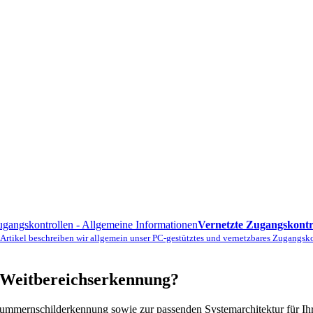
Vernetzte Zugangskontro
m Artikel beschreiben wir allgemein unser PC-gestütztes und vernetzbares Zugangs
r Weitbereichserkennung?
Nummernschilderkennung sowie zur passenden Systemarchitektur für Ihr