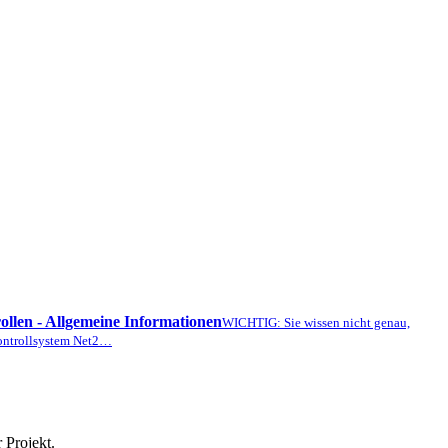
llen - Allgemeine Informationen
WICHTIG: Sie wissen nicht genau,
kontrollsystem Net2…
 Projekt.