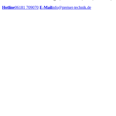
Hotline
06181 709070
E-Mail
info@preiser-technik.de